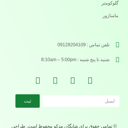
گلوكومتر
ماساژور
تلفن تماس : 09128204109
شنبه تا پنج شنبه : 8:10am – 5:00pm
ثبت
© تمامی حقوق برای شایگان مدکو محفوظ است. طراحی