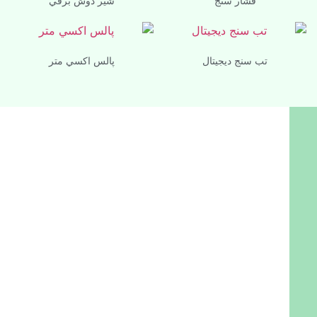
فشار سنج
شير دوش برقي
تب سنج ديجيتال
پالس اكسي متر