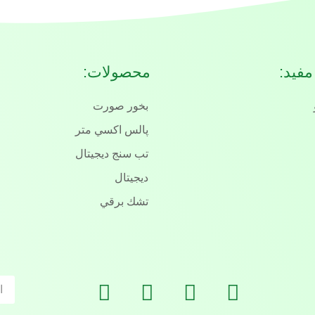
مفید:
محصولات:
بخور صورت
پالس اكسي متر
تب سنج ديجيتال
ديجيتال
تشك برقي