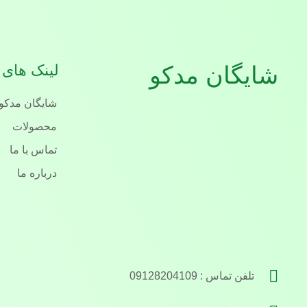
شایگان مدکو
لینک های 
شایگان مدکو
محصولات
تماس با ما
درباره ما
تلفن تماس : 09128204109