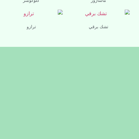
ماساژور
گلوكومتر
تشك برقي
ترازو