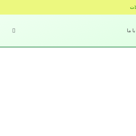
ات
ا ما